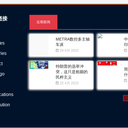
链接
近期新闻
METRA数控多主轴
ces
车床
29 6月 2022
ries
ct
特朗普的选举冲
突，这只是粗鄙的
Ego
民粹主义
25 4月 2022
ications
bution