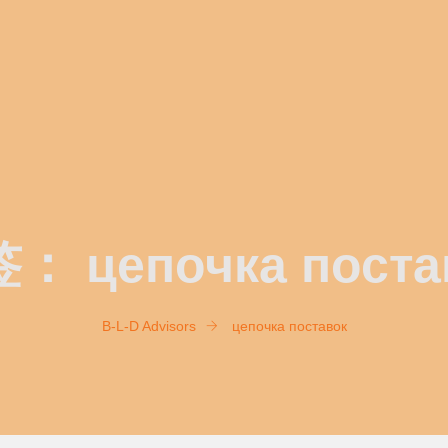
签：
цепочка поста
B-L-D Advisors
цепочка поставок