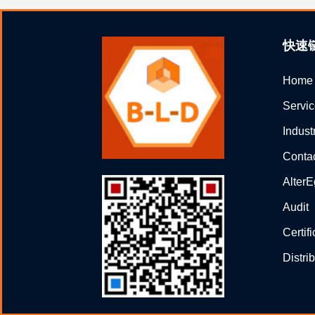
快速
Home
Servi
Indust
Conta
Alter
Audit
Certif
Distri