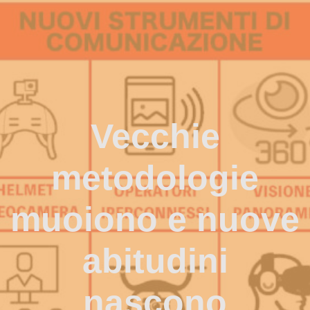
Vecchie
metodologie
muoiono e nuove
abitudini
nascono